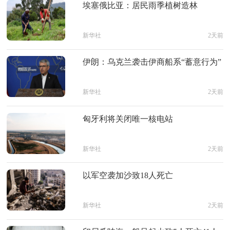
埃塞俄比亚：居民雨季植树造林
新华社
2天前
伊朗：乌克兰袭击伊商船系“蓄意行为”
新华社
2天前
匈牙利将关闭唯一核电站
新华社
2天前
以军空袭加沙致18人死亡
新华社
2天前