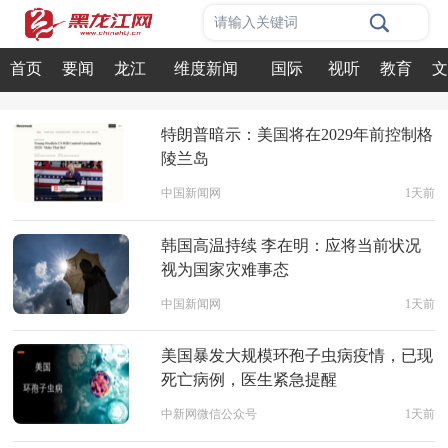
请输入关键词
首页
要闻
龙江
维度新闻
国际
视听
教育
文
特朗普暗示：美国将在2029年前控制格
陵兰岛
中国新闻网
1天前
韩国高温持续 李在明：应将当前状况
视为国家灾难事态
中国新闻网
1天前
美国暴发大规模环孢子虫病疫情，已现
死亡病例，医生紧急提醒
中新网微信公众号
1天前