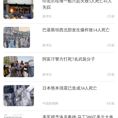
印尼爪哇海一船只起火致5人死亡41人
失踪
新华社
2天前
巴基斯坦西北部发生爆炸致14人死亡
新华社
2天前
阿富汗警方打死7名武装分子
新华社
2天前
日本熊本强震已造成34人死亡
中国新闻网
6天前
美军授予洛克希德·马丁586亿美元大单