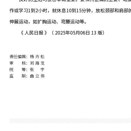
作或学习1到2小时，就休息10到15分钟，放松颈部和肩
伸展运动，如扩胸运动、弯腰运动等。
《 人民日报 》（ 2025年05月06日 13 版）
责任编辑：
杨卉松
审 核：
刘海龙
统 筹：
张宇
监 制：
曲立伟