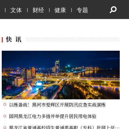
国网黑龙江电力多措并举提升居民用电体验
|
|
|
|
文体
财经
健康
专题
黑龙江省普通高校招生普通类高职（专科）批网上征集志愿
首届太阳岛电影周｜松花江畔光影涌动
7日东部多小雨，8日全省晴天
立秋按下降温键 降水仍比较频繁
蓝绍敏在省政协月度协商座谈会上强调 聚力推进城市更新 打造现代化人民城市
党史主题系列直播宣讲丨挺起大国油脉脊梁的精神航标
绥芬河上半年出口汽车增势强劲
上半年哈尔滨改善生态环境质量成效显著
以练备战！黑河市爱辉区开展防汛应急实战演练
国网黑龙江电力多措并举提升居民用电体验
黑龙江省普通高校招生普通类高职（专科）批网上征集志愿