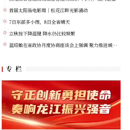
首届太阳岛电影周｜松花江畔光影涌动
7日东部多小雨，8日全省晴天
立秋按下降温键 降水仍比较频繁
蓝绍敏在省政协月度协商座谈会上强调 聚力推进城市更新 打造现代化人民城市
党史主题系列直播宣讲丨挺起大国油脉脊梁的精神航标
绥芬河上半年出口汽车增势强劲
上半年哈尔滨改善生态环境质量成效显著
以练备战！黑河市爱辉区开展防汛应急实战演练
国网黑龙江电力多措并举提升居民用电体验
黑龙江省普通高校招生普通类高职（专科）批网上征集志愿
首届太阳岛电影周｜松花江畔光影涌动