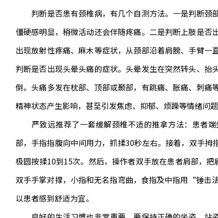
判断是否患有颈椎病，有几个自测方法。一是判断颈部
僵硬感明显，稍微活动还会伴随疼痛。二是判断上肢是否
出现放射性疼痛、麻木等症状，从颈部沿着肩膀、手臂一
判断是否出现头晕头痛的症状。头晕发生在突然转头、抬
倒。头痛多发在枕部、顶部或颞部，有跳痛、胀痛、刺痛
精神状态产生影响，甚至引发焦虑、抑郁、烦躁等情绪问题
严致远推荐了一套缓解颈椎不适的推拿方法：患者端坐
部，手指指腹向中间用力，抓揉30秒左右。接着，双手拇
极圆按揉10到15次。然后，操作者双手放在患者肩部，把
双手手掌对撑，小指和无名指弯曲，食指及中指用“锤击法
以患者感到舒适为宜。
良好的生活习惯也非常重要。要保持正确的坐姿、站姿