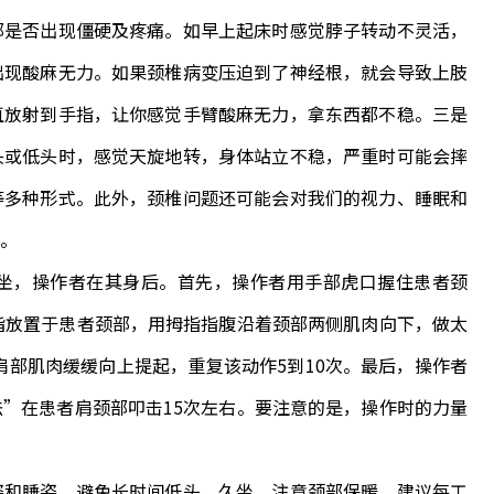
是否出现僵硬及疼痛。如早上起床时感觉脖子转动不灵活，
出现酸麻无力。如果颈椎病变压迫到了神经根，就会导致上肢
直放射到手指，让你感觉手臂酸麻无力，拿东西都不稳。三是
头或低头时，感觉天旋地转，身体站立不稳，严重时可能会摔
等多种形式。此外，颈椎问题还可能会对我们的视力、睡眠和
。
，操作者在其身后。首先，操作者用手部虎口握住患者颈
指放置于患者颈部，用拇指指腹沿着颈部两侧肌肉向下，做太
肩部肌肉缓缓向上提起，重复该动作5到10次。最后，操作者
”在患者肩颈部叩击15次左右。要注意的是，操作时的力量
和睡姿，避免长时间低头、久坐，注意颈部保暖。建议每工