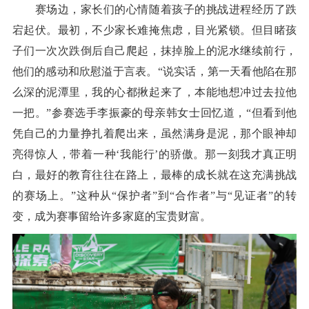
赛场边，家长们的心情随着孩子的挑战进程经历了跌
宕起伏。最初，不少家长难掩焦虑，目光紧锁。但目睹孩
子们一次次跌倒后自己爬起，抹掉脸上的泥水继续前行，
他们的感动和欣慰溢于言表。“说实话，第一天看他陷在那
么深的泥潭里，我的心都揪起来了，本能地想冲过去拉他
一把。”参赛选手李振豪的母亲韩女士回忆道，“但看到他
凭自己的力量挣扎着爬出来，虽然满身是泥，那个眼神却
亮得惊人，带着一种‘我能行’的骄傲。那一刻我才真正明
白，最好的教育往往在路上，最棒的成长就在这充满挑战
的赛场上。”这种从“保护者”到“合作者”与“见证者”的转
变，成为赛事留给许多家庭的宝贵财富。