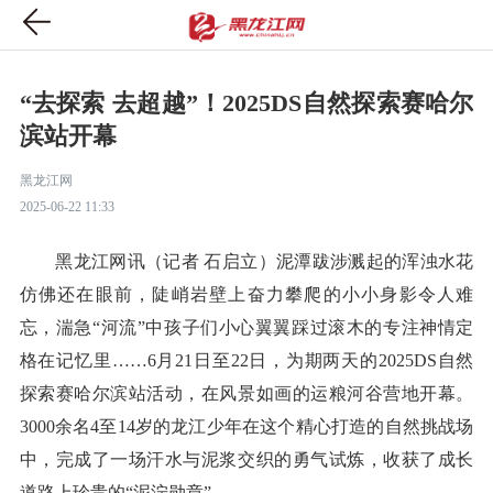
“去探索 去超越”！2025DS自然探索赛哈尔
滨站开幕
黑龙江网
2025-06-22 11:33
黑龙江网讯（记者 石启立）泥潭跋涉溅起的浑浊水花
仿佛还在眼前，陡峭岩壁上奋力攀爬的小小身影令人难
忘，湍急“河流”中孩子们小心翼翼踩过滚木的专注神情定
格在记忆里……6月21日至22日，为期两天的2025DS自然
探索赛哈尔滨站活动，在风景如画的运粮河谷营地开幕。
3000余名4至14岁的龙江少年在这个精心打造的自然挑战场
中，完成了一场汗水与泥浆交织的勇气试炼，收获了成长
道路上珍贵的“泥泞勋章”。