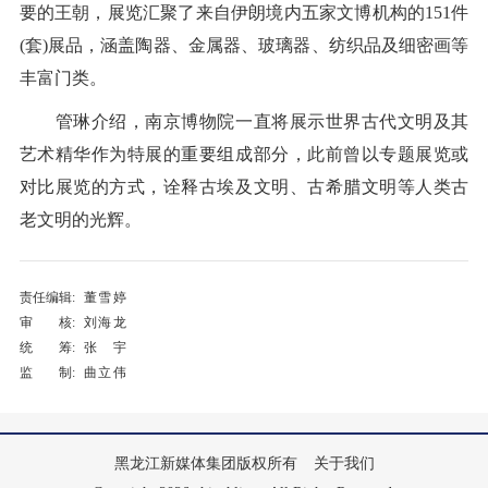
要的王朝，展览汇聚了来自伊朗境内五家文博机构的151件
(套)展品，涵盖陶器、金属器、玻璃器、纺织品及细密画等
丰富门类。
管琳介绍，南京博物院一直将展示世界古代文明及其
艺术精华作为特展的重要组成部分，此前曾以专题展览或
对比展览的方式，诠释古埃及文明、古希腊文明等人类古
老文明的光辉。
责任编辑:
董雪婷
审 核:
刘海龙
统 筹:
张宇
监 制:
曲立伟
黑龙江新媒体集团版权所有
关于我们