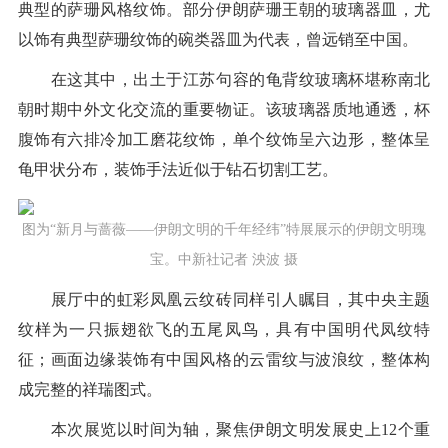
典型的萨珊风格纹饰。部分伊朗萨珊王朝的玻璃器皿，尤
以饰有典型萨珊纹饰的碗类器皿为代表，曾远销至中国。
在这其中，出土于江苏句容的龟背纹玻璃杯堪称南北
朝时期中外文化交流的重要物证。该玻璃器质地通透，杯
腹饰有六排冷加工磨花纹饰，单个纹饰呈六边形，整体呈
龟甲状分布，装饰手法近似于钻石切割工艺。
图为“新月与蔷薇——伊朗文明的千年经纬”特展展示的伊朗文明瑰
宝。中新社记者 泱波 摄
展厅中的虹彩凤凰云纹砖同样引人瞩目，其中央主题
纹样为一只振翅欲飞的五尾凤鸟，具有中国明代凤纹特
征；画面边缘装饰有中国风格的云雷纹与波浪纹，整体构
成完整的祥瑞图式。
本次展览以时间为轴，聚焦伊朗文明发展史上12个重