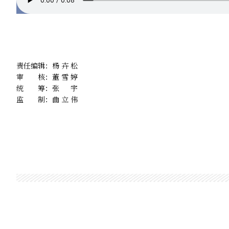
责任编辑：
杨卉松
审 核：
董雪婷
统 筹：
张宇
监 制：
曲立伟