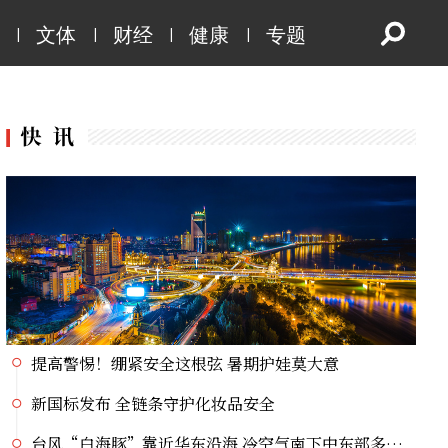
台风“白海豚”靠近华东沿海 冷空气南下中东部多地暑热缓解
|
|
|
|
文体
财经
健康
专题
保障生态环境法典实施 最高法发布首个配套司法解释
未来五年，民爆行业这样安全发展
上半年我国机械工业规上企业增加值同比增长6.4%
直奔华东沿海，台风“白海豚”影响我国已成定局
“薪传龙江，曲耀千秋”纪念相声表演艺术家于世德先生逝世40周年相声专场晚会重磅登陆冰城
2026科技赋能龙江“五大安全”学术交流会议倒计时1天
党史主题系列直播宣讲丨挺起大国油脉脊梁的精神航标
提高警惕！绷紧安全这根弦 暑期护娃莫大意
新国标发布 全链条守护化妆品安全
台风“白海豚”靠近华东沿海 冷空气南下中东部多地暑热缓解
保障生态环境法典实施 最高法发布首个配套司法解释