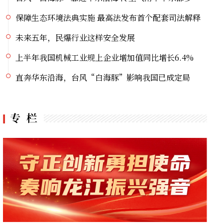
未来五年，民爆行业这样安全发展
上半年我国机械工业规上企业增加值同比增长6.4%
直奔华东沿海，台风“白海豚”影响我国已成定局
“薪传龙江，曲耀千秋”纪念相声表演艺术家于世德先生逝世40周年相声专场晚会重磅登陆冰城
2026科技赋能龙江“五大安全”学术交流会议倒计时1天
党史主题系列直播宣讲丨挺起大国油脉脊梁的精神航标
提高警惕！绷紧安全这根弦 暑期护娃莫大意
新国标发布 全链条守护化妆品安全
台风“白海豚”靠近华东沿海 冷空气南下中东部多地暑热缓解
保障生态环境法典实施 最高法发布首个配套司法解释