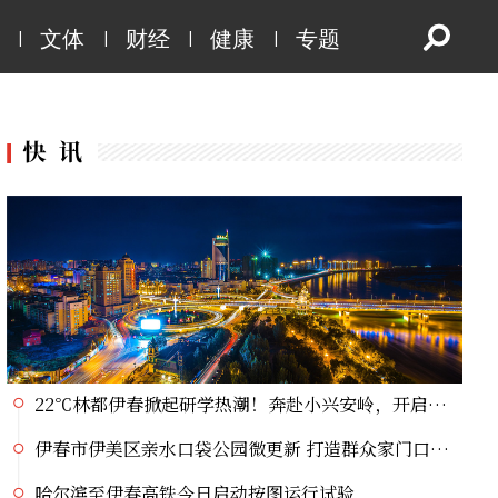
伊春市伊美区亲水口袋公园微更新 打造群众家门口幸福乐园
|
|
|
|
文体
财经
健康
专题
哈尔滨至伊春高铁今日启动按图运行试验
劳动合同不写工资？当心“口头月薪”打水漂
接到“无人仓”订单，打包责任由谁承担？
党史主题系列直播宣讲丨挺起大国油脉脊梁的精神航标
虎林：电商直播掀热潮 生态好蜜点亮荷花季
虎林刺五加：从生态“沃土”到产业“热土”的跨越之路
大兴安岭新林镇启动环境卫生整治专项行动
逊克县驻村精准帮扶 黏玉米产业丰产提质
22℃林都伊春掀起研学热潮！奔赴小兴安岭，开启自然探索大课堂
伊春市伊美区亲水口袋公园微更新 打造群众家门口幸福乐园
哈尔滨至伊春高铁今日启动按图运行试验