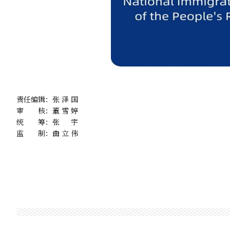
责任编辑：
张泽国
审 核：
董雪婷
统 筹：
张宇
监 制：
曲立伟