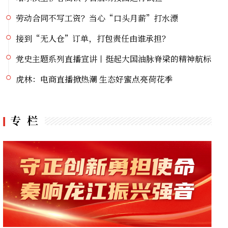
劳动合同不写工资？当心“口头月薪”打水漂
接到“无人仓”订单，打包责任由谁承担？
党史主题系列直播宣讲丨挺起大国油脉脊梁的精神航标
虎林：电商直播掀热潮 生态好蜜点亮荷花季
虎林刺五加：从生态“沃土”到产业“热土”的跨越之路
大兴安岭新林镇启动环境卫生整治专项行动
逊克县驻村精准帮扶 黏玉米产业丰产提质
22℃林都伊春掀起研学热潮！奔赴小兴安岭，开启自然探索大课堂
伊春市伊美区亲水口袋公园微更新 打造群众家门口幸福乐园