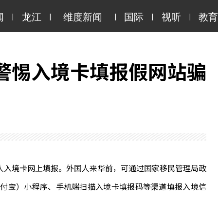
|
|
|
|
|
闻
龙江
维度新闻
国际
视听
教育
警惕入境卡填报假网站骗
国人入境卡网上填报。外国人来华前，可通过国家移民管理局政
（支付宝）小程序、手机端扫描入境卡填报码等渠道填报入境信