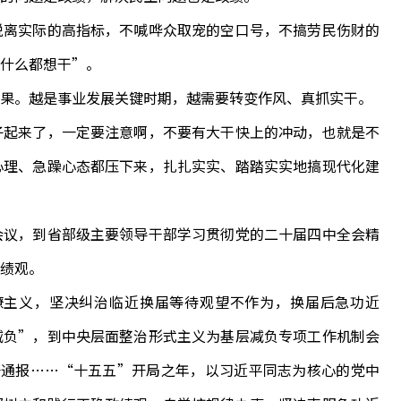
离实际的高指标，不喊哗众取宠的空口号，不搞劳民伤财的
什么都想干”。
。越是事业发展关键时期，越需要转变作风、真抓实干。
起来了，一定要注意啊，不要有大干快上的冲动，也就是不
心理、急躁心态都压下来，扎扎实实、踏踏实实地搞现代化建
议，到省部级主要领导干部学习贯彻党的二十届四中全会精
绩观。
主义，坚决纠治临近换届等待观望不作为，换届后急功近
减负”，到中央层面整治形式主义为基层减负专项工作机制会
开通报……“十五五”开局之年，以习近平同志为核心的党中