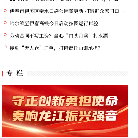
伊春市伊美区亲水口袋公园微更新 打造群众家门口幸福乐园
哈尔滨至伊春高铁今日启动按图运行试验
劳动合同不写工资？当心“口头月薪”打水漂
接到“无人仓”订单，打包责任由谁承担？
党史主题系列直播宣讲丨挺起大国油脉脊梁的精神航标
虎林：电商直播掀热潮 生态好蜜点亮荷花季
虎林刺五加：从生态“沃土”到产业“热土”的跨越之路
大兴安岭新林镇启动环境卫生整治专项行动
逊克县驻村精准帮扶 黏玉米产业丰产提质
22℃林都伊春掀起研学热潮！奔赴小兴安岭，开启自然探索大课堂
伊春市伊美区亲水口袋公园微更新 打造群众家门口幸福乐园