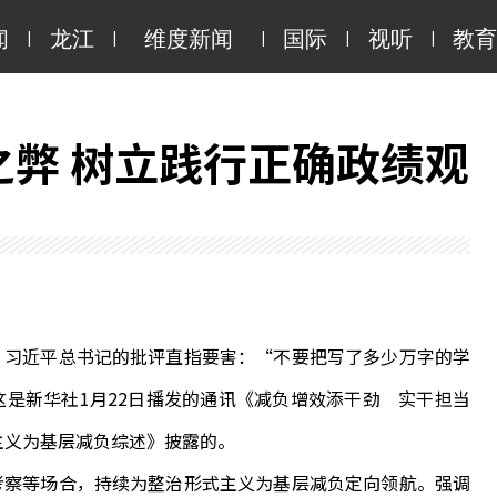
|
|
|
|
|
闻
龙江
维度新闻
国际
视听
教育
义之弊 树立践行正确政绩观
习近平总书记的批评直指要害：“不要把写了多少万字的学
是新华社1月22日播发的通讯《减负增效添干劲 实干担当
主义为基层减负综述》披露的。
察等场合，持续为整治形式主义为基层减负定向领航。强调