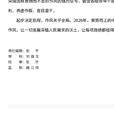
央接连释放驰而不息抓作风的强烈信号，督促各级领导干
利、弄虚作假、盲目蛮干。
起步决定后程，作风关乎全局。2026年，乘势而上的
作风，让一切发展深植人民需求的沃土，让每项政绩都经得
责任编辑：
张宇
审 核：
刘海龙
统 筹：
张宇
监 制：
曲立伟