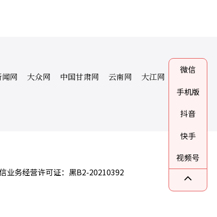
微信
新闻网
大众网
中国甘肃网
云南网
大江网
手机版
抖音
快手
视频号
信业务经营许可证：黑B2-20210392