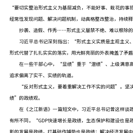
“要切实整治形式主义为基层减负，不能好事、栽花的事
经常性发现问题、解决问题机制，动真格整改整治，持续释
抄袭、造假、作秀……形式主义屡禁不绝、难以根除的
习近平总书记深刻指出：“形式主义实质是主观主义、
形式代替了扎扎实实的落实，用光鲜亮丽的外表掩盖了矛盾
在一些干部心中，“显绩”重于“潜绩”、上级满意高
追求偏离了实干、实绩的轨道。
“反对形式主义，要着重解决工作不实的问题”。坚决
绩”的政绩观。
在《之江新语》一篇短文中，习近平总书记曾这样谈政
有所不同。“GDP快速增长是政绩，生态保护和建设也是
影的发展是政绩，打基础作铺垫也是政绩；解决经济发展