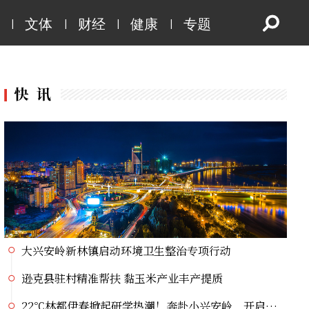
|
|
|
|
文体
财经
健康
专题
22℃林都伊春掀起研学热潮！奔赴小兴安岭，开启自然探索大课堂
伊春市伊美区亲水口袋公园微更新 打造群众家门口幸福乐园
哈尔滨至伊春高铁今日启动按图运行试验
劳动合同不写工资？当心“口头月薪”打水漂
接到“无人仓”订单，打包责任由谁承担？
党史主题系列直播宣讲丨挺起大国油脉脊梁的精神航标
虎林：电商直播掀热潮 生态好蜜点亮荷花季
虎林刺五加：从生态“沃土”到产业“热土”的跨越之路
大兴安岭新林镇启动环境卫生整治专项行动
逊克县驻村精准帮扶 黏玉米产业丰产提质
22℃林都伊春掀起研学热潮！奔赴小兴安岭，开启自然探索大课堂