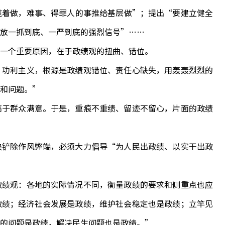
揽着做，难事、得罪人的事推给基层做”；提出“要建立健全
放一抓到底、一严到底的强烈信号”……
一个重要原因，在于政绩观的扭曲、错位。
功利主义，根源是政绩观错位、责任心缺失，用轰轰烈烈的
和问题。”
于群众满意。于是，重痕不重绩、留迹不留心，片面的政绩
铲除作风弊端，必须大力倡导“为人民出政绩、以实干出政
绩观：各地的实际情况不同，衡量政绩的要求和侧重点也应
政绩；经济社会发展是政绩，维护社会稳定也是政绩；立竿见
中的问题是政绩，解决民生问题也是政绩。”