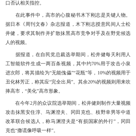
口否认相关指控。
在此事件中，高市的心腹秘书木下刚志是关键人物。
据日本《周刊文春》杂志报道，木下刚志授意民间人士松
井健，要求其制作并扩散抹黑高市竞争对手及在野党候选
人的视频。
据报道，在自民党总裁选举期间，松井健每天利用人
工智能软件生成一两百条视频，其中约70%用于攻击小泉
进次郎，将其描绘为“无能傀儡”“花瓶”等，10%的视频用于
丑化林芳正，称其应“完全出局”。其余20%的视频则用来吹
捧高市，“美化”高市形象。
在今年2月的众议院选举期间，松井健则制作大量视频
攻击抹黑安住淳、马渊澄夫、冈田克也、枝野幸男等中道
改革联合候选人，称马渊澄夫是“有损国家的外行”，冈田
克也“撒谎像呼吸一样”。