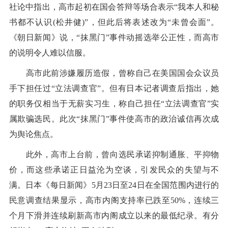
社论中指出，高市起初在国会答辩等场合表示“我本人和秘
书都不认识(松井健)”，但此后将表述改为“未曾会面”。
《朝日新闻》说，“抹黑门”事件动摇选举公正性，而高市
的说明令人难以信服。
高市此前涉嫌履历造假，曾称自己在美国国会众议员
手下担任过“立法调查官”。但有日本记者调查后指出，她
的职务仅相当于无薪实习生，称自己担任“立法调查官”实
属欺骗选民。此次“抹黑门”事件使高市的政治诚信再次成
为舆论焦点。
此外，高市上台前，曾向选民承诺抑制通胀、平抑物
价，而这些承诺正日益沦为空谈，引发民众的失望与不
满。日本《每日新闻》5月23日至24日在全国范围内进行的
民意调查结果显示，高市内阁支持率已跌至50%，连续三
个月下滑并连续刷新高市内阁成立以来的最低纪录。有分