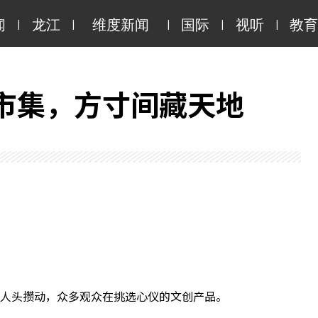
|
|
|
|
|
闻
龙江
维度新闻
国际
视听
教育
市集，方寸间藏天地
人头攒动，众多观众在挑选心仪的文创产品。