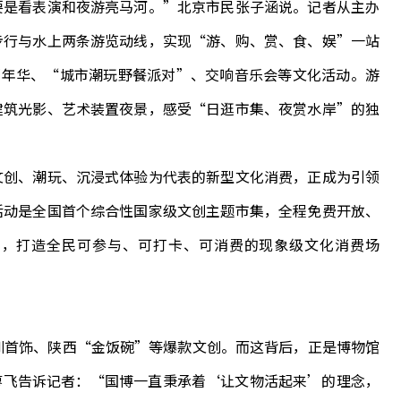
是看表演和夜游亮马河。”北京市民张子涵说。记者从主办
步行与水上两条游览动线，实现“游、购、赏、食、娱”一站
嘉年华、“城市潮玩野餐派对”、交响音乐会等文化活动。游
建筑光影、艺术装置夜景，感受“日逛市集、夜赏水岸”的独
创、潮玩、沉浸式体验为代表的新型文化消费，正成为引领
活动是全国首个综合性国家级文创主题市集，全程免费开放、
’，打造全民可参与、可打卡、可消费的现象级文化消费场
首饰、陕西“金饭碗”等爆款文创。而这背后，正是博物馆
廖飞告诉记者：“国博一直秉承着‘让文物活起来’的理念，