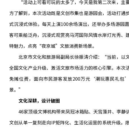
“活动上可看可玩的太多了，今天是我第二次来，主要
方了解到，本次活动既是文创市集也是游园会，活动打通
式沉浸式体验。每天上演100余场演出，还举办多场游园
客可乘船泛舟，沉浸式观赏亮马河国际风情水岸灯光秀、
特魅力，点亮“夜京城”文旅消费新场景。
北京市文化和旅游局副局长徐振涛介绍：“当前，以文
全国文化产业升级、激活文旅市场活力的核心引擎。本次
免摊位费，面向市民游客发放200万元‘潮玩惠民礼包
景。”
文化深耕，设计破圈
46家顶级文博机构带来凤冠冰箱贴、天宫藻井、李静训
文创从单一复刻走向IP矩阵化、生活化运营的系统升级。