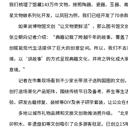
我们梳理了馆藏143万件文物，按照陶器、瓷器、玉器、
星文物做系列化开发，以凤冠为例，我们已经开发了70余
如果说博物馆文创“让文物更鲜活”，那么图书馆文创
张立朝向记者介绍：“典籍记载了跨越千年的故事，覆盖
创赋能现代生活提供了巨大的创意空间。所以，我们不去
境，以‘讲故事’的方式呈现典籍文化，并将之转化成大
意境。”
记者在市集现场看到不少家长带孩子选购国图的文创，
创打造场景化产品矩阵，围绕传统节日及备考、养生等生
验，研发古籍修复、装帧等DIY及亲子研学套装，让公众
多地以城市礼物品牌和文旅文创助推消费升级。“北京
卯积木、非遗盘扣等文创吸引了众多游客驻足。已创立15