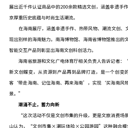
展出近千件认证商品中的200余款精选文创，涵盖非遗手
京厚重历史底蕴与时尚生活潮流。
在海南展厅，涵盖非遗手作、热带风物、潮流文创、文博
现出别样的海南魅力。南海博物馆、海南省博物馆推出的
智能交互产品则彰显出海南文创科创活力。
海南省旅游和文化广电体育厅相关负责人告诉记者：“
新文创蝶变，从资源到产品再到品牌打造，是一个创变
客‘带走海南、记住海南、再来海南’，实现‘买海南风
景。”
潮涌不止，蓄力向新
“这次活动不仅是文创市集的升级，更是文旅消费场景
山认为，“文创市集×潮玩体验×公园游园”这种融合模