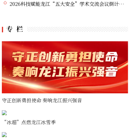
2026科技赋能龙江“五大安全”学术交流会议倒计时1天
党史主题系列直播宣讲丨挺起大国油脉脊梁的精神航标
提高警惕！绷紧安全这根弦 暑期护娃莫大意
新国标发布 全链条守护化妆品安全
台风“白海豚”靠近华东沿海 冷空气南下中东部多地暑热缓解
保障生态环境法典实施 最高法发布首个配套司法解释
守正创新勇担使命 奏响龙江振兴强音
“冰超”点燃龙江冰雪季