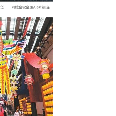
创——闹蛾金钗金属AR冰箱贴。