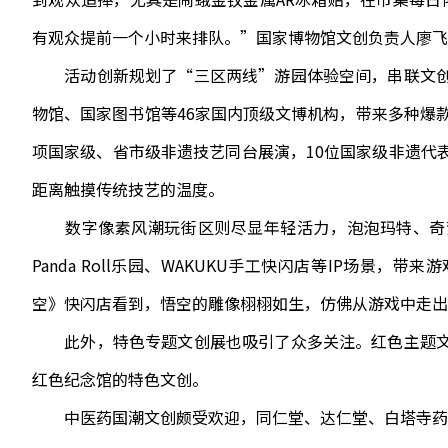
有观众提前一个小时来排队。”国家博物馆文创负责人廖飞
活动创新规划了“三区两线”游园体验空间，串联文创
物馆、国家图书馆等46家国内顶级文博机构，带来多种爆
项国家级、省市级非遗技艺同台展演，10位国家级非遗代
距离触摸传统技艺的温度。
数字像素风潮玩街区则尽显年轻活力，泡泡玛特、奇梦岛、
Panda Roll乐园、WAKUKU手工快闪店等IP场景
空》快闪店看到，悟空的雕像栩栩如生，仿佛从游戏中走出
此外，特色专题文创展也吸引了众多关注。红色主题文
红色纪念馆的特色文创。
中医药国潮文创颇受欢迎，同仁堂、达仁堂、白塔寺药