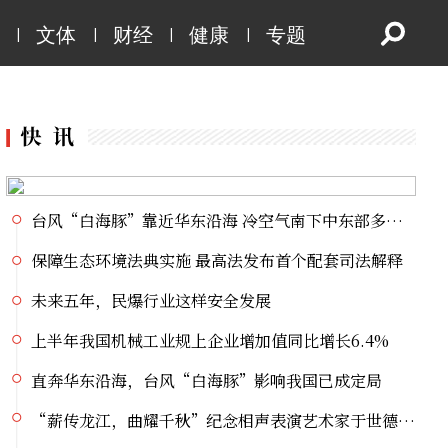
“薪传龙江，曲耀千秋”纪念相声表演艺术家于世德先生逝世40周年相声专场晚会重磅登陆冰城
|
|
|
|
文体
财经
健康
专题
2026科技赋能龙江“五大安全”学术交流会议倒计时1天
党史主题系列直播宣讲丨挺起大国油脉脊梁的精神航标
提高警惕！绷紧安全这根弦 暑期护娃莫大意
新国标发布 全链条守护化妆品安全
台风“白海豚”靠近华东沿海 冷空气南下中东部多地暑热缓解
保障生态环境法典实施 最高法发布首个配套司法解释
未来五年，民爆行业这样安全发展
上半年我国机械工业规上企业增加值同比增长6.4%
直奔华东沿海，台风“白海豚”影响我国已成定局
“薪传龙江，曲耀千秋”纪念相声表演艺术家于世德先生逝世40周年相声专场晚会重磅登陆冰城