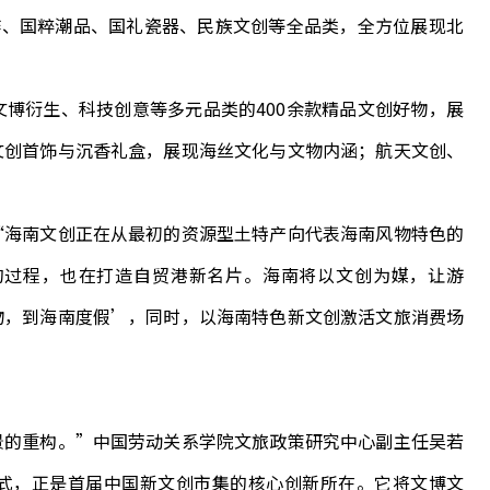
作、国粹潮品、国礼瓷器、民族文创等全品类，全方位展现北
衍生、科技创意等多元品类的400余款精品文创好物，展
文创首饰与沉香礼盒，展现海丝文化与文物内涵；航天文创、
海南文创正在从最初的资源型土特产向代表海南风物特色的
的过程，也在打造自贸港新名片。海南将以文创为媒，让游
物，到海南度假’，同时，以海南特色新文创激活文旅消费场
的重构。”中国劳动关系学院文旅政策研究中心副主任吴若
式，正是首届中国新文创市集的核心创新所在。它将文博文