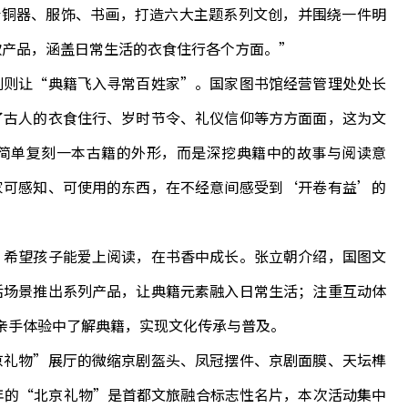
青铜器、服饰、书画，打造六大主题系列文创，并围绕一件明
款产品，涵盖日常生活的衣食住行各个方面。”
则让“典籍飞入寻常百姓家”。国家图书馆经营管理处处长
了古人的衣食住行、岁时节令、礼仪信仰等方方面面，这为文
简单复刻一本古籍的外形，而是深挖典籍中的故事与阅读意
家可感知、可使用的东西，在不经意间感受到‘开卷有益’的
希望孩子能爱上阅读，在书香中成长。张立朝介绍，国图文
活场景推出系列产品，让典籍元素融入日常生活；注重互动体
在亲手体验中了解典籍，实现文化传承与普及。
礼物”展厅的微缩京剧盔头、凤冠摆件、京剧面膜、天坛榫
年的“北京礼物”是首都文旅融合标志性名片，本次活动集中