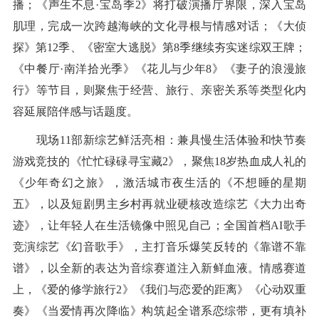
播；《声生不息·宝岛季2》将打破演播厅界限，深入宝岛
肌理，完成一次跨越海峡的文化寻根与情感对话；《大侦
探》第12季、《密室大逃脱》第8季继续夯实迷综双王牌；
《中餐厅·南洋拾光季》《花儿与少年8》《妻子的浪漫旅
行》等节目，则聚焦于经营、旅行、亲密关系等类型化内
容延展陪伴感与话题度。
现场11部新综艺鲜活亮相：兼具慢生活体验和快节奏
游戏竞技的《忙忙碌碌寻宝藏2》，聚焦18岁热血成人礼的
《少年奇幻之旅》，激活城市夜生活的《不想睡的星期
五》，以及短剧男主乡村再就业硬核改造综艺《大力出奇
迹》，让年轻人在生活镜像中照见自己；全国首档AI歌手
竞演综艺《幻音歌手》，主打音乐爆笑反转的《靠谱不靠
谱》，以全新的表达为音综赛道注入新鲜血液。情感赛道
上，《爱的修学旅行2》《我们与恋爱的距离》《心动双重
奏》《当爱情再次降临》构筑起全谱系恋综带，更有填补