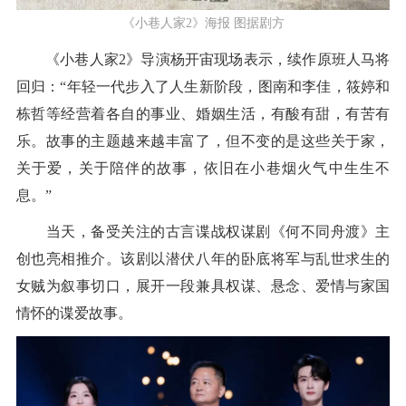
《小巷人家2》海报 图据剧方
《小巷人家2》导演杨开宙现场表示，续作原班人马将
回归：“年轻一代步入了人生新阶段，图南和李佳，筱婷和
栋哲等经营着各自的事业、婚姻生活，有酸有甜，有苦有
乐。故事的主题越来越丰富了，但不变的是这些关于家，
关于爱，关于陪伴的故事，依旧在小巷烟火气中生生不
息。”
当天，备受关注的古言谍战权谋剧《何不同舟渡》主
创也亮相推介。该剧以潜伏八年的卧底将军与乱世求生的
女贼为叙事切口，展开一段兼具权谋、悬念、爱情与家国
情怀的谍爱故事。