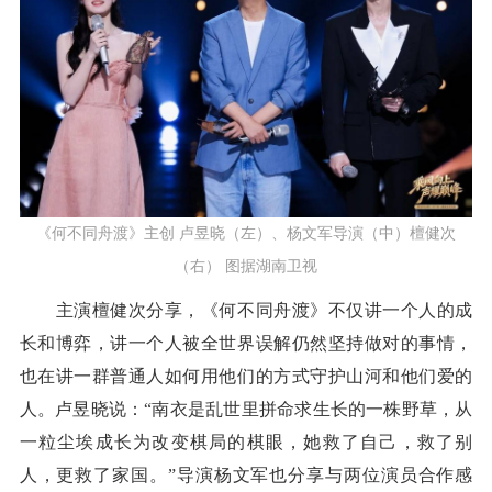
《何不同舟渡》主创 卢昱晓（左）、杨文军导演（中）檀健次
（右） 图据湖南卫视
主演檀健次分享，《何不同舟渡》不仅讲一个人的成
长和博弈，讲一个人被全世界误解仍然坚持做对的事情，
也在讲一群普通人如何用他们的方式守护山河和他们爱的
人。卢昱晓说：“南衣是乱世里拼命求生长的一株野草，从
一粒尘埃成长为改变棋局的棋眼，她救了自己，救了别
人，更救了家国。”导演杨文军也分享与两位演员合作感