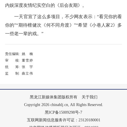
内娱深度友情纪实空白的《后会友期》。
一天官宣了这么多项目，不少网友表示：“看完你的看
你的”“期待檀健次《何不同舟渡》”“希望《小巷人家2》多
一些老一辈的戏。”
责任编辑:
姚楠
审 核:
董雪婷
统 筹:
张宇
监 制:
曲立伟
黑龙江新媒体集团版权所有
关于我们
Copyright 2026 chinahlj.cn, All Rights Reserved.
黑ICP备15009298号-7
互联网新闻信息服务许可证：23120180001