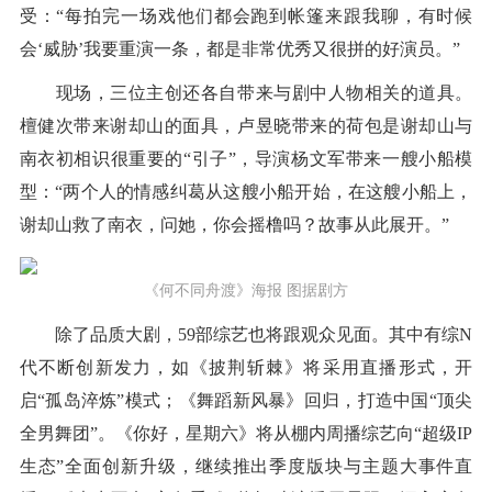
受：“每拍完一场戏他们都会跑到帐篷来跟我聊，有时候
会‘威胁’我要重演一条，都是非常优秀又很拼的好演员。”
现场，三位主创还各自带来与剧中人物相关的道具。
檀健次带来谢却山的面具，卢昱晓带来的荷包是谢却山与
南衣初相识很重要的“引子”，导演杨文军带来一艘小船模
型：“两个人的情感纠葛从这艘小船开始，在这艘小船上，
谢却山救了南衣，问她，你会摇橹吗？故事从此展开。”
《何不同舟渡》海报 图据剧方
除了品质大剧，59部综艺也将跟观众见面。其中有综N
代不断创新发力，如《披荆斩棘》将采用直播形式，开
启“孤岛淬炼”模式；《舞蹈新风暴》回归，打造中国“顶尖
全男舞团”。《你好，星期六》将从棚内周播综艺向“超级IP
生态”全面创新升级，继续推出季度版块与主题大事件直