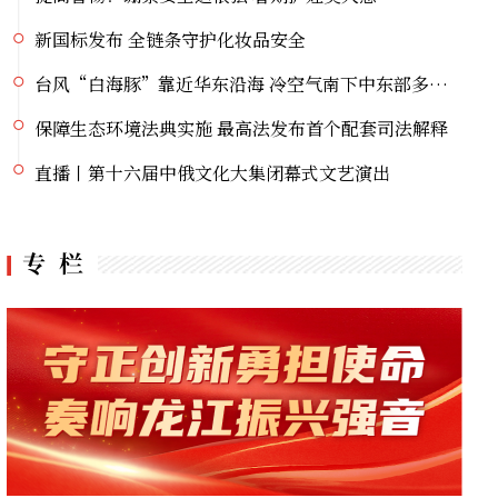
新国标发布 全链条守护化妆品安全
台风“白海豚”靠近华东沿海 冷空气南下中东部多地暑热缓解
保障生态环境法典实施 最高法发布首个配套司法解释
直播丨第十六届中俄文化大集闭幕式文艺演出
中华民族一家亲 同心共筑中国梦——谢通门县学子赴京红色研学活动圆满结束
2026科技赋能龙江“五大安全” 学术交流会议在哈召开
“薪传龙江，曲耀千秋”纪念相声表演艺术家于世德先生逝世40周年相声专场晚会重磅登陆冰城
2026科技赋能龙江“五大安全”学术交流会议倒计时1天
党史主题系列直播宣讲丨挺起大国油脉脊梁的精神航标
提高警惕！绷紧安全这根弦 暑期护娃莫大意