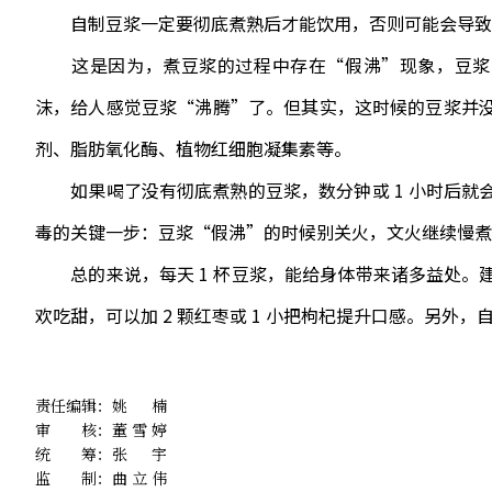
自制豆浆一定要彻底煮熟后才能饮用，否则可能会导致
这是因为，煮豆浆的过程中存在“假沸”现象，豆浆中含
沫，给人感觉豆浆“沸腾”了。但其实，这时候的豆浆并
剂、脂肪氧化酶、植物红细胞凝集素等。
如果喝了没有彻底煮熟的豆浆，数分钟或 1 小时后就
毒的关键一步：豆浆“假沸”的时候别关火，文火继续慢煮 
总的来说，每天 1 杯豆浆，能给身体带来诸多益处。
欢吃甜，可以加 2 颗红枣或 1 小把枸杞提升口感。另外
责任编辑：
姚楠
审 核：
董雪婷
统 筹：
张宇
监 制：
曲立伟