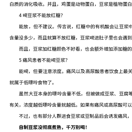
白质的消化吸收。并且，鸡蛋是动物蛋白，豆浆是植物蛋
4 喝豆浆不能放红糖？
能放，但不建议。传言说，红糖中的有机酸会让豆浆中
含量没多少，而且就算不放红糖，豆浆喝进肚子里也会遇到
而且，豆浆加红糖颜色不好看，也会额外增加添加糖的
5 痛风患者不能喝豆浆？
能喝，但要注意浓度。痛风以及高尿酸患者饮食上最关心的就
就属于低嘌呤食物了。
虽然大豆本身的嘌呤含量不低，但被做成豆浆、豆腐等
有关，浓度越低嘌呤含量就越低。如果有痛风或高尿酸可以喝低浓
不过，也有部分人群进食豆浆或豆制品后会诱发痛风，
自制豆浆没彻底煮熟，千万别喝！