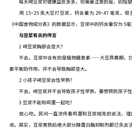
每天喝豆浆对健康益处多多，但需要注意的是，别指望
用 15~25 克大豆打豆浆，钙含量为 29~47 毫
《中国食物成分表》的数据显示，豆浆中的钙含量仅为 5毫克/
与豆浆有关的传言
1 喝豆浆胸部会变大？
不会。豆浆中含有的是植物雌激素——大豆异黄酮，它
素平衡的作用，并不会导致胸部变大。
2 小孩子喝豆浆会性早熟？
不会。喝豆浆并不会导致孩子性早熟，要想预防孩子性
3 豆浆不能和鸡蛋一起吃？
放心吃。民间一直流传着鸡蛋和豆浆相克的说法，理由
收。其实，豆浆煮熟后绝大部分胰蛋白酶抑制剂都已失去