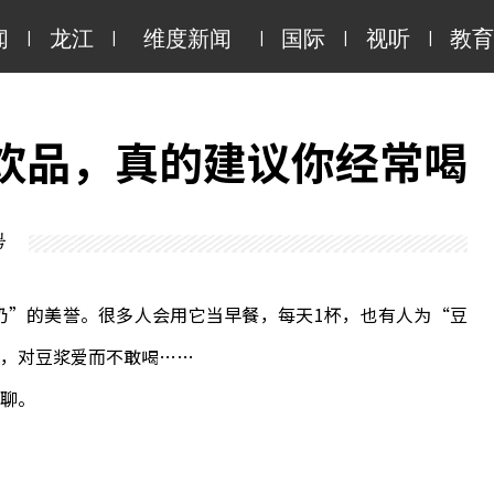
|
|
|
|
|
闻
龙江
维度新闻
国际
视听
教育
饮品，真的建议你经常喝
号
”的美誉。很多人会用它当早餐，每天1杯，也有人为“豆
，对豆浆爱而不敢喝……
聊。