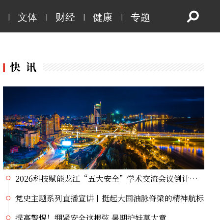
党史主题系列直播宣讲丨挺起大国油脉脊梁的精神航标
|
|
|
|
文体
财经
健康
专题
提高警惕！绷紧安全这根弦 暑期护娃莫大意
新国标发布 全链条守护化妆品安全
台风“白海豚”靠近华东沿海 冷空气南下中东部多地暑热缓解
保障生态环境法典实施 最高法发布首个配套司法解释
直播丨第十六届中俄文化大集闭幕式文艺演出
中华民族一家亲 同心共筑中国梦——谢通门县学子赴京红色研学活动圆满结束
2026科技赋能龙江“五大安全” 学术交流会议在哈召开
“薪传龙江，曲耀千秋”纪念相声表演艺术家于世德先生逝世40周年相声专场晚会重磅登陆冰城
2026科技赋能龙江“五大安全”学术交流会议倒计时1天
党史主题系列直播宣讲丨挺起大国油脉脊梁的精神航标
提高警惕！绷紧安全这根弦 暑期护娃莫大意