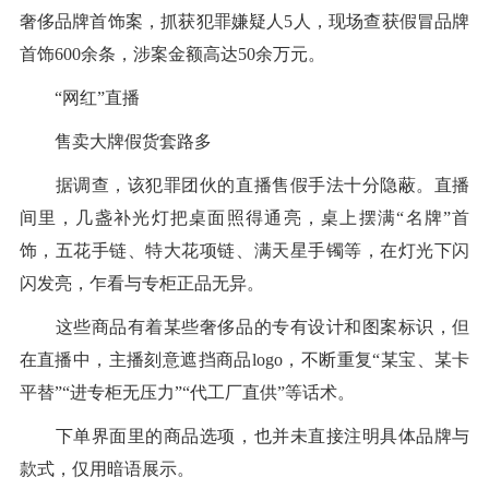
奢侈品牌首饰案，抓获犯罪嫌疑人5人，现场查获假冒品牌
首饰600余条，涉案金额高达50余万元。
“网红”直播
售卖大牌假货套路多
据调查，该犯罪团伙的直播售假手法十分隐蔽。直播
间里，几盏补光灯把桌面照得通亮，桌上摆满“名牌”首
饰，五花手链、特大花项链、满天星手镯等，在灯光下闪
闪发亮，乍看与专柜正品无异。
这些商品有着某些奢侈品的专有设计和图案标识，但
在直播中，主播刻意遮挡商品logo，不断重复“某宝、某卡
平替”“进专柜无压力”“代工厂直供”等话术。
下单界面里的商品选项，也并未直接注明具体品牌与
款式，仅用暗语展示。