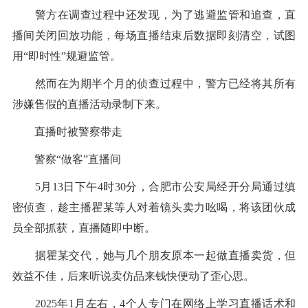
警方在调查过程中还发现，为了逃避监管和追查，直
播间关闭回放功能，每场直播结束后数据即刻清空，试图
用“即时性”规避监管。
然而在为期半个月的侦查过程中，警方已经将其所有
涉嫌售假的直播活动录制下来。
直播时被警察带走
警察“做客”直播间
5月13日下午4时30分，合肥市公安局经开分局通过缜
密侦查，趁主播瞿某等人对着镜头卖力吆喝，将该团伙成
员全部抓获，直播随即中断。
据瞿某交代，她与几个朋友原本一起做直播卖货，但
效益不佳，后来听说卖仿品来钱快便动了歪心思。
2025年1月左右，4个人专门在网络上学习直播话术和