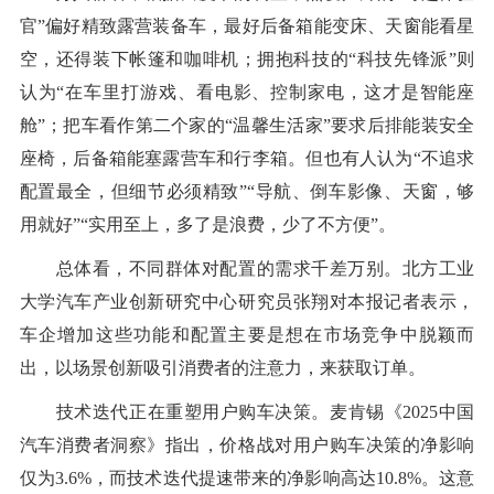
官”偏好精致露营装备车，最好后备箱能变床、天窗能看星
空，还得装下帐篷和咖啡机；拥抱科技的“科技先锋派”则
认为“在车里打游戏、看电影、控制家电，这才是智能座
舱”；把车看作第二个家的“温馨生活家”要求后排能装安全
座椅，后备箱能塞露营车和行李箱。但也有人认为“不追求
配置最全，但细节必须精致”“导航、倒车影像、天窗，够
用就好”“实用至上，多了是浪费，少了不方便”。
总体看，不同群体对配置的需求千差万别。北方工业
大学汽车产业创新研究中心研究员张翔对本报记者表示，
车企增加这些功能和配置主要是想在市场竞争中脱颖而
出，以场景创新吸引消费者的注意力，来获取订单。
技术迭代正在重塑用户购车决策。麦肯锡《2025中国
汽车消费者洞察》指出，价格战对用户购车决策的净影响
仅为3.6%，而技术迭代提速带来的净影响高达10.8%。这意