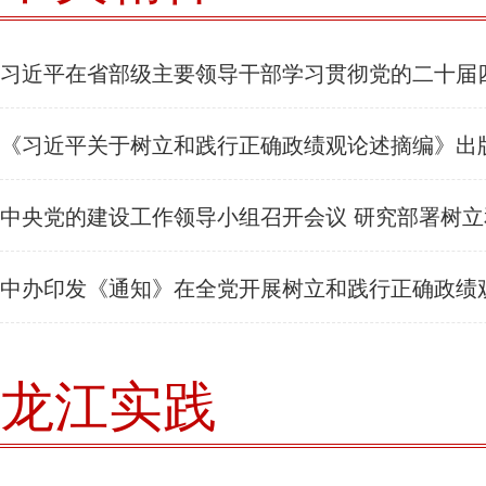
习近平在省部级主要领导干部学习贯彻党的二十届
题研讨班开班式上发表重要讲话强调 深入学习贯彻党的二十届四
《习近平关于树立和践行正确政绩观论述摘编》出
中全会精神 努力实现“十五五”良好开局
中央党的建设工作领导小组召开会议 研究部署树
绩观学习教育工作
中办印发《通知》在全党开展树立和践行正确政绩
龙江实践