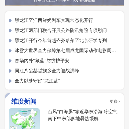
红星农场1.1万亩有机小麦开镰收获
黑龙江至江西鲜奶列车实现常态化开行
黑龙江两部门联合开展公路防汛抢险专项慰问
黑龙江开行今年首趟齐齐哈尔至北京研学专列
冰雪大世界全力保障第七届成龙国际动作电影周盛
典荣耀绽放
赛场内外“藏蓝”防线护平安
同江八岔赫哲族乡全力迎战洪峰
全力以赴守好“龙江蓝”
维度新闻
更多>
台风“白海豚”靠近华东沿海 冷空气
南下中东部多地暑热缓解