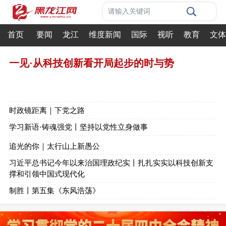
请输入关键词
首页
要闻
龙江
维度新闻
国际
视听
教育
文体
一见·从科技创新看开局起步的时与势
时政镜距离｜下党之路
学习新语·铸魂强党丨坚持以党性立身做事
追光的你｜太行山上新愚公
习近平总书记今年以来治国理政纪实丨扎扎实实以科技创新支
撑和引领中国式现代化
制胜丨第五集《东风浩荡》