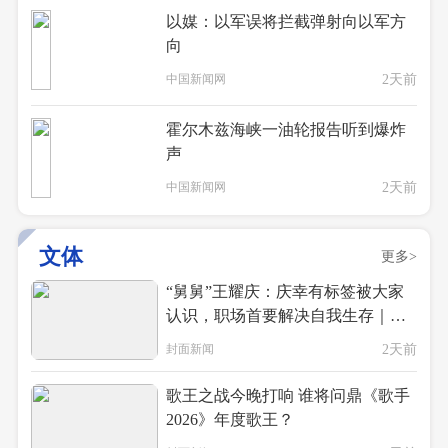
以媒：以军误将拦截弹射向以军方
向
中国新闻网
2天前
霍尔木兹海峡一油轮报告听到爆炸
声
中国新闻网
2天前
文体
更多>
“舅舅”王耀庆：庆幸有标签被大家
认识，职场首要解决自我生存｜有
艺思
封面新闻
2天前
歌王之战今晚打响 谁将问鼎《歌手
2026》年度歌王？