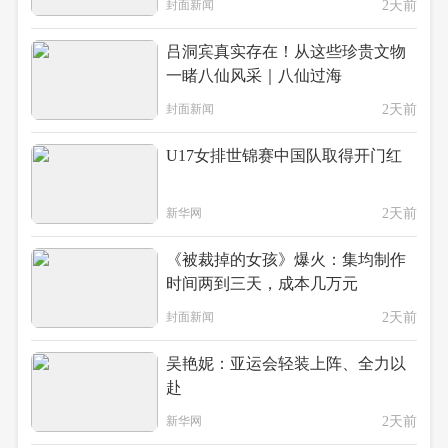
封面新闻
2天前
吕洞宾真实存在！从这些珍贵文物
一睹八仙风采｜八仙过海
封面新闻
2天前
U17女排世锦赛中国队取得开门红
新华网
2天前
《被裁掉的女孩》爆火：集均制作
时间两到三天，成本几万元
封面新闻
2天前
吴艳妮：亚运会轻装上阵、全力以
赴
新华网
2天前