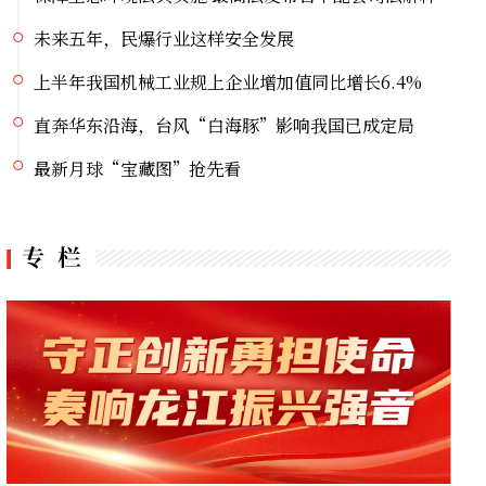
未来五年，民爆行业这样安全发展
上半年我国机械工业规上企业增加值同比增长6.4%
直奔华东沿海，台风“白海豚”影响我国已成定局
最新月球“宝藏图”抢先看
2026科技赋能龙江“五大安全”学术交流会议倒计时1天
党史主题系列直播宣讲丨挺起大国油脉脊梁的精神航标
提高警惕！绷紧安全这根弦 暑期护娃莫大意
新国标发布 全链条守护化妆品安全
台风“白海豚”靠近华东沿海 冷空气南下中东部多地暑热缓解
保障生态环境法典实施 最高法发布首个配套司法解释
未来五年，民爆行业这样安全发展