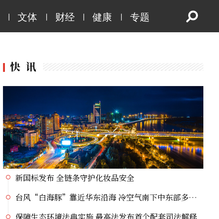
台风“白海豚”靠近华东沿海 冷空气南下中东部多地暑热缓解
|
|
|
|
文体
财经
健康
专题
保障生态环境法典实施 最高法发布首个配套司法解释
未来五年，民爆行业这样安全发展
上半年我国机械工业规上企业增加值同比增长6.4%
直奔华东沿海，台风“白海豚”影响我国已成定局
最新月球“宝藏图”抢先看
2026科技赋能龙江“五大安全”学术交流会议倒计时1天
党史主题系列直播宣讲丨挺起大国油脉脊梁的精神航标
提高警惕！绷紧安全这根弦 暑期护娃莫大意
新国标发布 全链条守护化妆品安全
台风“白海豚”靠近华东沿海 冷空气南下中东部多地暑热缓解
保障生态环境法典实施 最高法发布首个配套司法解释