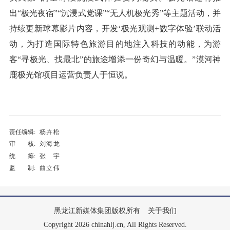
出“极光夜宿”“沉浸式党课”“无人机极光秀”等主题活动，并
持续更新球幕影片内容，开发‘极光观测+数字体验’联动活
动，为打造国际特色旅游目的地注入科技的动能，为游
客“寻极光、找最北”的旅途增添一份奇幻与温暖。”漠河神
鹿极光馆项目运营负责人于恒说。
责任编辑:
杨卉松
审 核:
刘海龙
统 筹:
张宇
监 制:
曲立伟
黑龙江新媒体集团版权所有
关于我们
Copyright 2026 chinahlj.cn, All Rights Reserved.