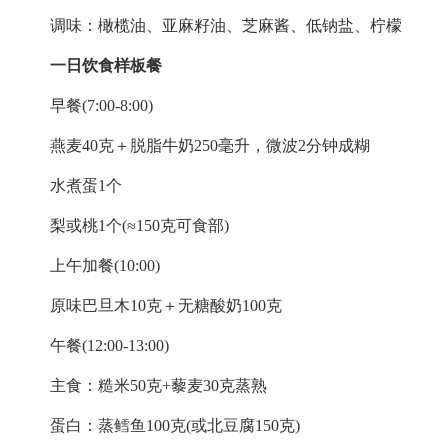
调味：橄榄油、亚麻籽油、芝麻酱、低钠盐、柠檬
一日饮食样板餐
早餐(7:00-8:00)
燕麦40克＋脱脂牛奶250毫升，微波2分钟成糊
水煮蛋1个
梨或桃1个(≈150克可食部)
上午加餐(10:00)
原味巴旦木10克＋无糖酸奶100克
午餐(12:00-13:00)
主食：糙米50克+藜麦30克蒸熟
蛋白：蒸鳕鱼100克(或北豆腐150克)