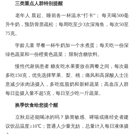
三类重点人群特别提醒
老年人 晨起、睡前各一杯温水“打卡”； 每天喝500毫
升牛奶，预防骨质疏松；每周吃至少3次深海鱼，每次50至
75克。
学龄儿童 早餐一杯牛奶加一个水煮蛋；每天吃一份深
绿色蔬菜和一份橙黄色蔬菜； 限制含糖饮料。
慢性代谢病患者 糖友吃水果要放在两餐之间，每次最
多吃150克，优先选择苹果、梨、桃；痛风和高尿酸人士注
意减少浓肉汤摄入，多吃低脂奶和新鲜蔬菜；高血压人群
每日盐摄入量不超5克，每日至少吃一斤蔬菜。
换季饮食给您提个醒
立秋后还能喝冰的吗？肠胃敏感、哮喘或痛经史者建
议饮品温度≥10℃；普通人少量无妨，总量计入每日液体摄