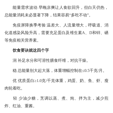
能量需求波动 早晚凉爽让人食欲回升，但白天仍热，
总能量消耗未必显著下降，结果容易“多吃不动”。
免疫屏障换季考验 温差大、人流量增大，呼吸道、消
化道感染风险升高，需要充足蛋白及维生素A、D和锌、硒
等免疫相关营养素。
饮食要诀就这四个字
润 补足水分和可溶性膳食纤维，对抗干燥。
稳 总能量别大起大落，体重增幅控制在≤0.5千克/月。
优 优质蛋白≥1.0克/千克体重，鸡蛋、奶、鱼、虾、瘦
肉轮着吃。
轻 少油少糖，烹调以蒸、煮、炖、拌为主，减少煎
炸、红油、重酱。