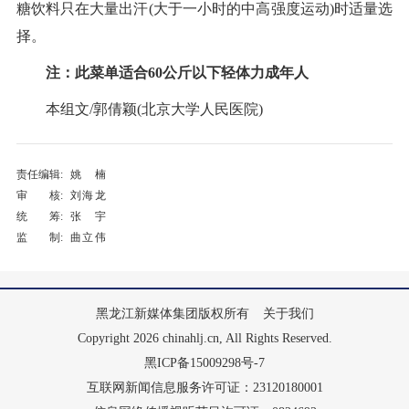
糖饮料只在大量出汗(大于一小时的中高强度运动)时适量选
择。
注：此菜单适合60公斤以下轻体力成年人
本组文/郭倩颖(北京大学人民医院)
责任编辑:
姚楠
审 核:
刘海龙
统 筹:
张宇
监 制:
曲立伟
黑龙江新媒体集团版权所有
关于我们
Copyright 2026 chinahlj.cn, All Rights Reserved.
黑ICP备15009298号-7
互联网新闻信息服务许可证：23120180001