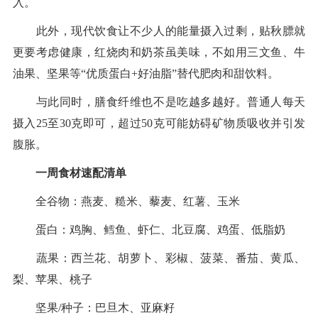
入。
此外，现代饮食让不少人的能量摄入过剩，贴秋膘就
更要考虑健康，红烧肉和奶茶虽美味，不如用三文鱼、牛
油果、坚果等“优质蛋白+好油脂”替代肥肉和甜饮料。
与此同时，膳食纤维也不是吃越多越好。普通人每天
摄入25至30克即可，超过50克可能妨碍矿物质吸收并引发
腹胀。
一周食材速配清单
全谷物：燕麦、糙米、藜麦、红薯、玉米
蛋白：鸡胸、鳕鱼、虾仁、北豆腐、鸡蛋、低脂奶
蔬果：西兰花、胡萝卜、彩椒、菠菜、番茄、黄瓜、
梨、苹果、桃子
坚果/种子：巴旦木、亚麻籽