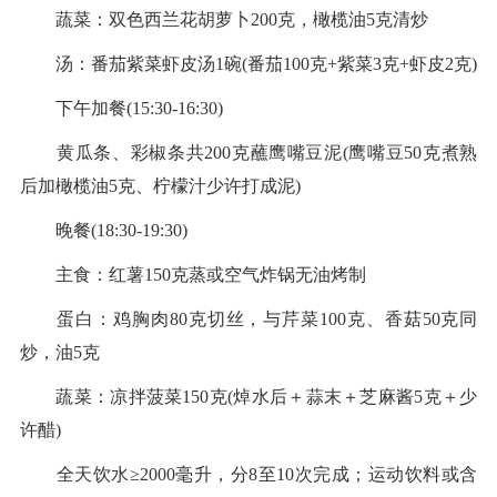
蔬菜：双色西兰花胡萝卜200克，橄榄油5克清炒
汤：番茄紫菜虾皮汤1碗(番茄100克+紫菜3克+虾皮2克)
下午加餐(15:30-16:30)
黄瓜条、彩椒条共200克蘸鹰嘴豆泥(鹰嘴豆50克煮熟
后加橄榄油5克、柠檬汁少许打成泥)
晚餐(18:30-19:30)
主食：红薯150克蒸或空气炸锅无油烤制
蛋白：鸡胸肉80克切丝，与芹菜100克、香菇50克同
炒，油5克
蔬菜：凉拌菠菜150克(焯水后＋蒜末＋芝麻酱5克＋少
许醋)
全天饮水≥2000毫升，分8至10次完成；运动饮料或含