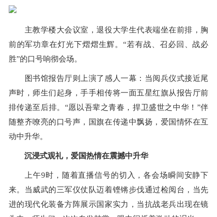
主教学楼大会议室，退役大学生代表端坐在前排，胸
前的军功章在灯光下熠熠生辉。“若有战、召必回、战必
胜”的口号响彻会场。
图书馆报告厅则上演了感人一幕：当阅兵仪式接近尾
声时，师生们起身，手手相传将一面五星红旗从报告厅前
排传递至后排。“愿以吾辈之青春，捍卫盛世之中华！”伴
随整齐嘹亮的口号声，国旗在传递中飘扬，爱国情怀在互
动中升华。
沉浸式观礼，爱国热情在震撼中升华
上午9时，随着直播信号的切入，各会场瞬间安静下
来。当威武的三军仪仗队迈着铿锵步伐通过检阅台，当先
进的现代化装备方阵展示国家实力，当抗战老兵出现在镜