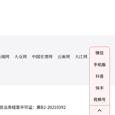
微信
新闻网
大众网
中国甘肃网
云南网
大江网
手机版
抖音
快手
视频号
信业务经营许可证：黑B2-20210392