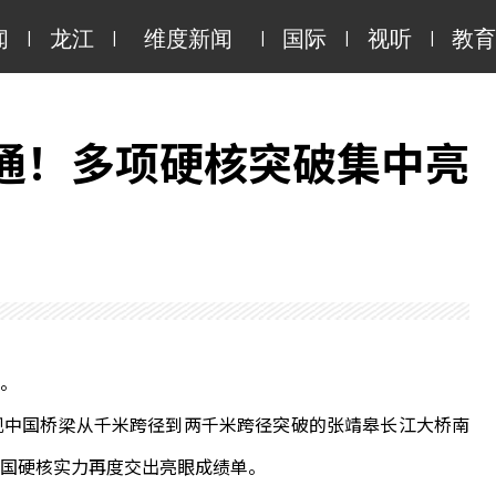
|
|
|
|
|
闻
龙江
维度新闻
国际
视听
教育
通！多项硬核突破集中亮
。
中国桥梁从千米跨径到两千米跨径突破的张靖皋长江大桥南
国硬核实力再度交出亮眼成绩单。