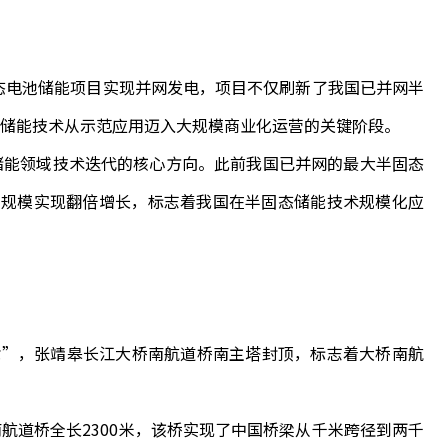
态电池储能项目实现并网发电，项目不仅刷新了我国已并网半
储能技术从示范应用迈入大规模商业化运营的关键阶段。
能领域技术迭代的核心方向。此前我国已并网的最大半固态
项目规模实现翻倍增长，标志着我国在半固态储能技术规模化应
”，张靖皋长江大桥南航道桥南主塔封顶，标志着大桥南航
道桥全长2300米，该桥实现了中国桥梁从千米跨径到两千