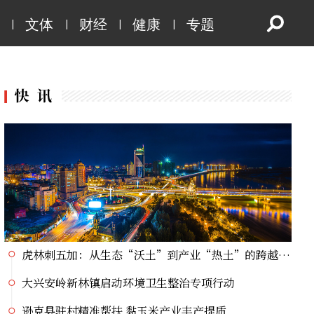
逊克县驻村精准帮扶 黏玉米产业丰产提质
|
|
|
|
文体
财经
健康
专题
22℃林都伊春掀起研学热潮！奔赴小兴安岭，开启自然探索大课堂
伊春市伊美区亲水口袋公园微更新 打造群众家门口幸福乐园
哈尔滨至伊春高铁今日启动按图运行试验
劳动合同不写工资？当心“口头月薪”打水漂
接到“无人仓”订单，打包责任由谁承担？
党史主题系列直播宣讲丨挺起大国油脉脊梁的精神航标
虎林：电商直播掀热潮 生态好蜜点亮荷花季
虎林刺五加：从生态“沃土”到产业“热土”的跨越之路
大兴安岭新林镇启动环境卫生整治专项行动
逊克县驻村精准帮扶 黏玉米产业丰产提质
22℃林都伊春掀起研学热潮！奔赴小兴安岭，开启自然探索大课堂