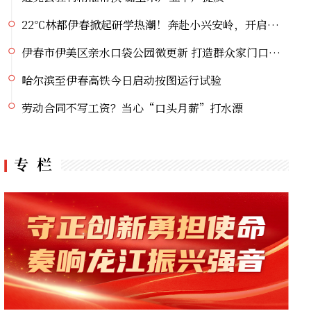
伊春市伊美区亲水口袋公园微更新 打造群众家门口幸福乐园
哈尔滨至伊春高铁今日启动按图运行试验
劳动合同不写工资？当心“口头月薪”打水漂
接到“无人仓”订单，打包责任由谁承担？
党史主题系列直播宣讲丨挺起大国油脉脊梁的精神航标
虎林：电商直播掀热潮 生态好蜜点亮荷花季
虎林刺五加：从生态“沃土”到产业“热土”的跨越之路
大兴安岭新林镇启动环境卫生整治专项行动
逊克县驻村精准帮扶 黏玉米产业丰产提质
22℃林都伊春掀起研学热潮！奔赴小兴安岭，开启自然探索大课堂
伊春市伊美区亲水口袋公园微更新 打造群众家门口幸福乐园