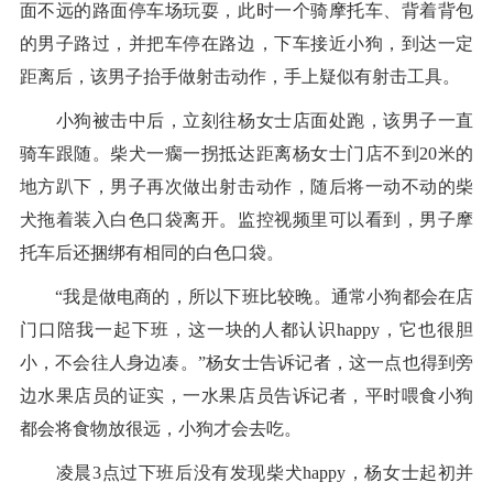
面不远的路面停车场玩耍，此时一个骑摩托车、背着背包
的男子路过，并把车停在路边，下车接近小狗，到达一定
距离后，该男子抬手做射击动作，手上疑似有射击工具。
小狗被击中后，立刻往杨女士店面处跑，该男子一直
骑车跟随。柴犬一瘸一拐抵达距离杨女士门店不到20米的
地方趴下，男子再次做出射击动作，随后将一动不动的柴
犬拖着装入白色口袋离开。监控视频里可以看到，男子摩
托车后还捆绑有相同的白色口袋。
“我是做电商的，所以下班比较晚。通常小狗都会在店
门口陪我一起下班，这一块的人都认识happy，它也很胆
小，不会往人身边凑。”杨女士告诉记者，这一点也得到旁
边水果店员的证实，一水果店员告诉记者，平时喂食小狗
都会将食物放很远，小狗才会去吃。
凌晨3点过下班后没有发现柴犬happy，杨女士起初并