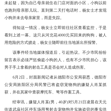
未起疑，因为自己母亲就住在门店对面的小区，小狗以前
也跑到母亲那儿玩。直到第二天打电话时，杨女士才发现
小狗并未去母亲家里，而是失踪。
得知这一情况，杨女士立即前往社区查看监控，于是
看到上述一幕。这只从河北花4000元买回来的狗狗，被人
用危险的方式掳走，杨女士随即前往当地派出所报警。
该事件经当地媒体报道后，引起热议。不少市民纷纷
留言表示必须严惩偷盗小狗的人，也有不少市民担心，该
男子手上拿着的射击工具是否会对人造成伤害。
6月2日，封面新闻记者从德阳市公安局获悉，德阳市
公安局旌阳区分局民警已将盗窃宠物狗的嫌疑人肖某抓
获，并在其家中查获摩托车、弩等作案工具。
经审讯，嫌疑人肖某(男，40岁)对5月21日凌晨在天元
街道武庙社区停车场用弩射击宠物狗并实施盗窃的事实供