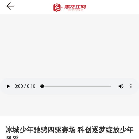
冰城少年驰骋四驱赛场 科创逐梦绽放少年