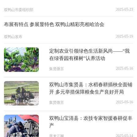
2025-05-23
双鸭山市委组织部
布展有特点 参展显特色 双鸭山精彩亮相哈洽会
2025-05-19
双鸭山发布
定制农业引领绿色生活新风尚——“我
在绿香园有棵树”认养活动
2025-05-16
集贤微言
双鸭山市集贤县：水稻春耕插秧全面铺
开 多元举措保障粮食生产良好开局
2025-05-16
集贤微言
双鸭山宝清县：农技专家智援春耕促丰
产
2025-05-14
黑龙江网